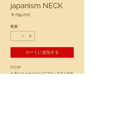
japanism NECK
価
￥799,200
格
数量
*
カートに追加する
E2708
ルチルクォーツ30.14ct ブラックダイヤモ
ンド0.05ct ダイヤモンド0.05ct
Back to Top