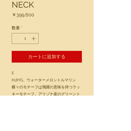
NECK
価
￥399,600
格
数量
*
カートに追加する
E
K18YG、ウォーターメロントルマリン
蝶々のモチーフは飛躍の意味を持つラッ
キーモチーフ。アリゾナ産のグリーント
ルマリンネックレスでコンビネーション
しています。