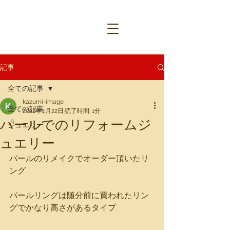
記事
全ての記事
kazumi-image
全ての記事
2022年4月22日
読了時間: 1分
パールでのリフォームジ
ジュエリー
ュエリー
パールのリメイクでオーダー頂いたリ
ング
パールリングは随分前に買われたリン
グでかなり高さがあるタイプ